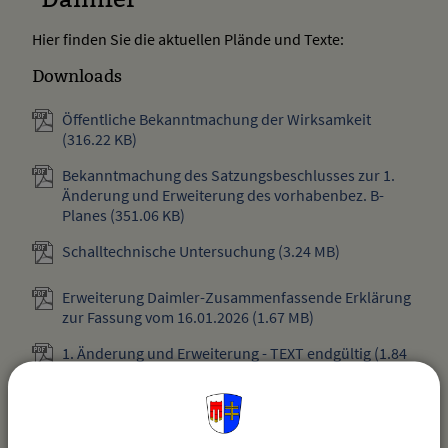
Hier finden Sie die aktuellen Plände und Texte:
Downloads
Öffentliche Bekanntmachung der Wirksamkeit
(316.22 KB)
Bekanntmachung des Satzungsbeschlusses zur 1.
Änderung und Erweiterung des vorhabenbez. B-
Planes
(351.06 KB)
Schalltechnische Untersuchung
(3.24 MB)
Erweiterung Daimler-Zusammenfassende Erklärung
zur Fassung vom 16.01.2026
(1.67 MB)
1. Änderung und Erweiterung - TEXT endgültig
(1.84
MB)
1. Änderung und Erweiterung - PLAN endgültig
(3.61
MB)