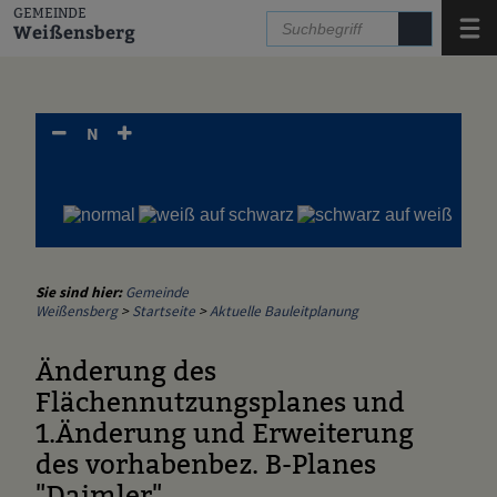
Zum Inhalt
,
zur Navigation
oder
zur Startseite
springen.
GEMEINDE
Menü
Weißensberg
N
Sie sind hier:
Gemeinde
Weißensberg
>
Startseite
>
Aktuelle Bauleitplanung
Änderung des
Flächennutzungsplanes und
1.Änderung und Erweiterung
des vorhabenbez. B-Planes
"Daimler"