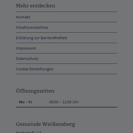
entdecken,
Mehr entdecken
Öffnungszeiten
Kontakt
und
Inhaltsverzeichnis
Anschrift
Erklärung zur Barrierefreiheit
und
Impressum
Kontakt
Datenschutz
Cookie Einstellungen
Öffnungszeiten
Mo – Fr
08:00 – 12:00 Uhr
Gemeinde Weißensberg
Kirchstraße 13