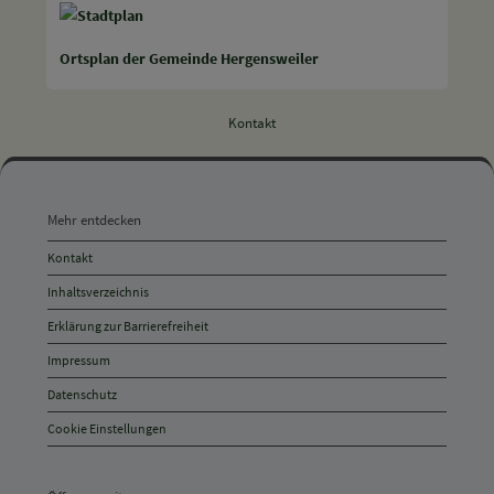
Ortsplan der Gemeinde Hergensweiler
Kontakt
Mehr
entdecken,
Mehr entdecken
Öffnungszeiten
Kontakt
und
Inhaltsverzeichnis
Anschrift
Erklärung zur Barrierefreiheit
und
Impressum
Kontakt
Datenschutz
Cookie Einstellungen