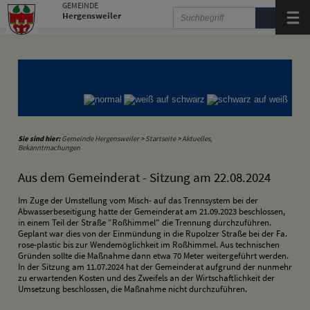
Zum Inhalt
,
zur Navigation
oder
zur Startseite
springen.
GEMEINDE
Hergensweiler
Menü
Gemeinde Hergensweiler
Gemeinde Sigmarszell
Gemeinde Weißensberg
Sie sind hier:
Gemeinde Hergensweiler
>
Startseite
>
Aktuelles,
Bekanntmachungen
Aus dem Gemeinderat - Sitzung am 22.08.2024
Im Zuge der Umstellung vom Misch- auf das Trennsystem bei der
Abwasserbeseitigung hatte der Gemeinderat am 21.09.2023 beschlossen,
in einem Teil der Straße "Roßhimmel" die Trennung durchzuführen.
Geplant war dies von der Einmündung in die Rupolzer Straße bei der Fa.
rose-plastic bis zur Wendemöglichkeit im Roßhimmel. Aus technischen
Gründen sollte die Maßnahme dann etwa 70 Meter weitergeführt werden.
In der Sitzung am 11.07.2024 hat der Gemeinderat aufgrund der nunmehr
zu erwartenden Kosten und des Zweifels an der Wirtschaftlichkeit der
Umsetzung beschlossen, die Maßnahme nicht durchzuführen.