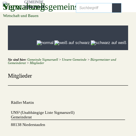
Zum Inhalt
,
zur Navigation
oder
zur Startseite
springen.
GEMEINDE
Sigmarszell
Startseite
Freizeit und Tourismus
Unsere Gemeinde
Bildung und Soziales
Wirtschaft und Bauen
Sie sind hier:
Gemeinde Sigmarszell
>
Unsere Gemeinde
>
Bürgermeister und
Gemeinderat
>
Mitglieder
Mitglieder
Rädler Martin
UNS³ (Unabhängige Liste Sigmarszell)
Gemeinderat
88138 Niederstaufen