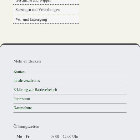
Geschichte und Wappen
Satzungen und Verordnungen
Ver- und Entsorgung
Mehr
entdecken,
Mehr entdecken
Öffnungszeiten
Kontakt
und
Inhaltsverzeichnis
Anschrift
Erklärung zur Barrierefreiheit
und
Impressum
Kontakt
Datenschutz
Öffnungszeiten
Mo – Fr
08:00 – 12:00 Uhr