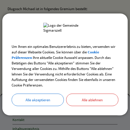
Dlugosch Michael ist in folgendes Gremium bestellt:
Ausschuss für Fremdenverkehr und Soziales
zurück
Um Ihnen ein optimales Benutzererlebnis zu bieten, verwenden wir
auf dieser Webseite Cookies. Sie können über die
Cookie
drucken
nach oben
Präferenzen
Ihre aktuelle Cookie Auswahl anpassen. Durch das
Betätigen des Buttons "Alle akzeptieren" stimmen Sie der
Verwendung aller Cookies zu. Mithilfe des Buttons "Alle ablehnen"
lehnen Sie der Verwendung nicht erforderlicher Cookies ab. Eine
Auflistung der verwendeten Cookies finden Sie ebenfalls in unseren
Cookie Präferenzen.
Mehr
Alle akzeptieren
Alle ablehnen
entdecken,
Mehr entdecken
Öffnungszeiten
Kontakt
und
Inhaltsverzeichnis