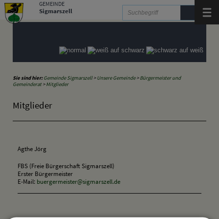
Zum Inhalt
,
zur Navigation
oder
zur Startseite
springen.
GEMEINDE
Sigmarszell
Menü
Sie sind hier:
Gemeinde Sigmarszell
>
Unsere Gemeinde
>
Bürgermeister und
Gemeinderat
>
Mitglieder
Mitglieder
Agthe Jörg
FBS (Freie Bürgerschaft Sigmarszell)
Erster Bürgermeister
E-Mail:
buergermeister@sigmarszell.de