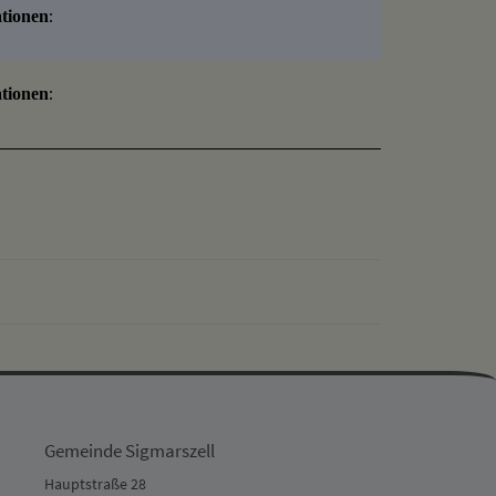
:
tionen
:
tionen
drucken
nach oben
Gemeinde Sigmarszell
Hauptstraße 28