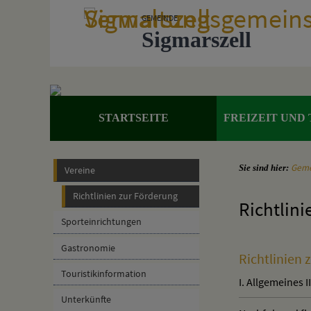
Zum Inhalt
,
zur Navigation
oder
zur Startseite
springen.
GEMEINDE
Sigmarszell
STARTSEITE
FREIZEIT UND
Geme
Sie sind hier:
Vereine
Richtlinien zur Förderung
Richtlini
Sporteinrichtungen
Gastronomie
Richtlinien
Touristikinformation
I. Allgemeines II.
Unterkünfte