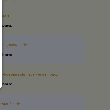
nhexen.de
xen.de
:
tionen
-sigmarszell.de
:
tionen
hr-boesenreutin.feuerwehren.bay...
:
tionen
erstaufen.de