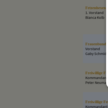
Fetzenhexen 
1. Vorstand
Bianca Kolb
Frauenbund S
Vorstand
Gaby Schmid 
Freiwillige F
Kommandant
Peter Neuma
Freiwillige F
Kommandant