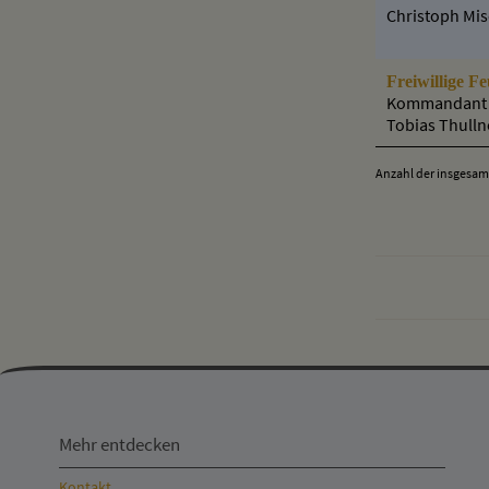
Christoph Mi
Freiwillige F
Kommandant
Tobias Thulln
Anzahl der insgesamt
Mehr
entdecken,
Mehr entdecken
Öffnungszeiten
Kontakt