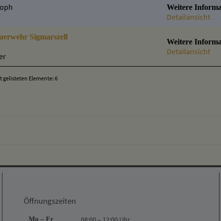
soph
Weitere Informa
Detailansicht
euerwehr Sigmarszell
Weitere Informa
Detailansicht
er
 gelisteten Elemente: 6
Öffnungszeiten
Mo – Fr
08:00 – 12:00 Uhr