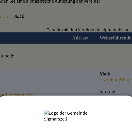
den Sie eine alphabetische Auflistung der Vereine:
S
T
V
ALLE
Tabelle mit den Vereinen in alphabetischer
Adresse
Weiterführende
F
stabe
Mail:
rezeption@hand
Internet:
and in Hand e.V.
http://www.han
Weitere Informa
Detailansicht
Mail: