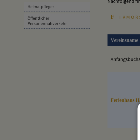
Nachfolgend fin
Heimatpfleger
F
H
K
M
O
R
Öffentlicher
Personennahverkehr
Vereinsname
Anfangsbuch
Ferienhaus H