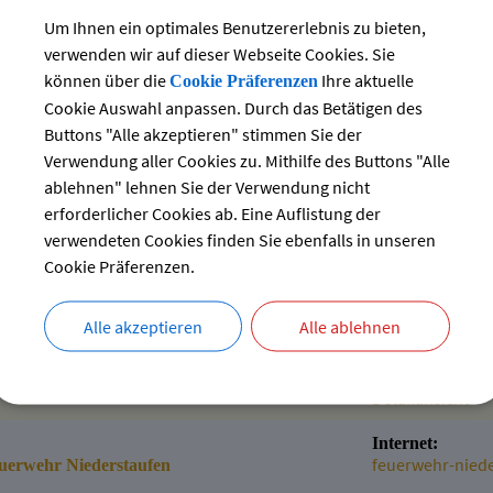
vorstand@fetze
Um Ihnen ein optimales Benutzererlebnis zu bieten,
Bösenreutin
Internet:
verwenden wir auf dieser Webseite Cookies. Sie
http://fetzenhe
können über die
Ihre aktuelle
Cookie Präferenzen
Cookie Auswahl anpassen. Durch das Betätigen des
Weitere Informa
Buttons "Alle akzeptieren" stimmen Sie der
Detailansicht
Verwendung aller Cookies zu. Mithilfe des Buttons "Alle
Internet:
ablehnen" lehnen Sie der Verwendung nicht
www.frauenbund
igmarszell
erforderlicher Cookies ab. Eine Auflistung der
verwendeten Cookies finden Sie ebenfalls in unseren
und Susanne Hirscher
Weitere Informa
Cookie Präferenzen.
Detailansicht
Internet:
Alle akzeptieren
Alle ablehnen
https://feuerwe
euerwehr Bösenreutin
nn
Weitere Informa
Detailansicht
Internet:
feuerwehr-nied
euerwehr Niederstaufen