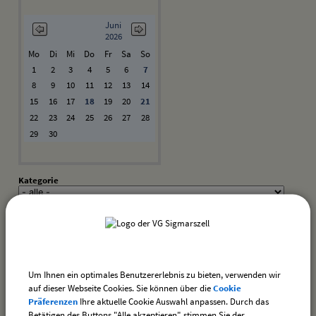
Juni
2026
Mo
Di
Mi
Do
Fr
Sa
So
1
2
3
4
5
6
7
8
9
10
11
12
13
14
15
16
17
18
19
20
21
22
23
24
25
26
27
28
29
30
Kategorie
Suchwort
Datum
bis:
Um Ihnen ein optimales Benutzererlebnis zu bieten, verwenden wir
auf dieser Webseite Cookies. Sie können über die
Cookie
Präferenzen
Ihre aktuelle Cookie Auswahl anpassen. Durch das
Betätigen des Buttons "Alle akzeptieren" stimmen Sie der