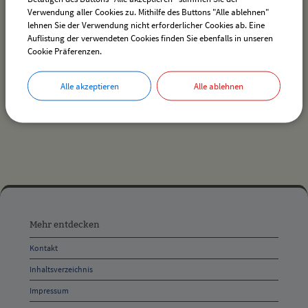
Verwendung aller Cookies zu. Mithilfe des Buttons "Alle ablehnen"
lehnen Sie der Verwendung nicht erforderlicher Cookies ab. Eine
Auflistung der verwendeten Cookies finden Sie ebenfalls in unseren
Es wurden keine Veranstaltungen gefunden.
Cookie Präferenzen.
Alle akzeptieren
Alle ablehnen
drucken
nach oben
Mehr
entdecken,
Mehr entdecken
Öffnungszeiten
Kontakt
und
Inhaltsverzeichnis
Anschrift
Impressum
und