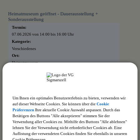
Heimatmuseum geöffnet - Dauerausstellung +
Sonderausstellung
Termin:
07.06.2026 von 14:00
bis 16:00 Uhr
Kategorie:
Verschiedenes
Ort:
Heimatmuseum
Dorfstraße 20
88138 Hergensweiler
Bauausschusssitzung
Um Ihnen ein optimales Benutzererlebnis zu bieten, verwenden wir
Termin:
auf dieser Webseite Cookies. Sie können über die
Cookie
18.06.2026 von 19:45
bis 20:00 Uhr
Präferenzen
Ihre aktuelle Cookie Auswahl anpassen. Durch das
Kategorie:
Betätigen des Buttons "Alle akzeptieren" stimmen Sie der
Sitzungen
Verwendung aller Cookies zu. Mithilfe des Buttons "Alle ablehnen"
lehnen Sie der Verwendung nicht erforderlicher Cookies ab. Eine
Ort:
Auflistung der verwendeten Cookies finden Sie ebenfalls in unseren
im Sitzungsraum des Rathauses Weißensberg, Kirchstr. 13
Cookie Präferenzen.