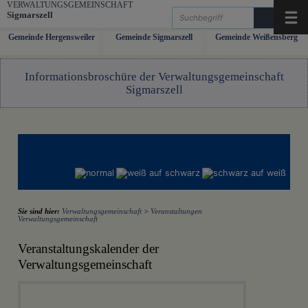
Zum Inhalt
,
zur Navigation
oder
zur Startseite
springen.
VERWALTUNGSGEMEINSCHAFT
Sigmarszell
Menü
Gemeinde Hergensweiler
Gemeinde Sigmarszell
Gemeinde Weißensberg
Informationsbroschüre der Verwaltungsgemeinschaft
Sigmarszell
Sie sind hier:
Verwaltungsgemeinschaft
>
Veranstaltungen
Verwaltungsgemeinschaft
Veranstaltungskalender der
Verwaltungsgemeinschaft