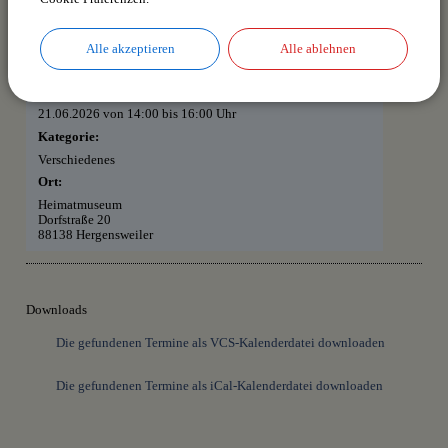
Heimatmuseum geöffnet - Dauerausstellung +
Alle akzeptieren
Alle ablehnen
Sonderausstellung
Termin:
21.06.2026 von 14:00
bis 16:00 Uhr
Kategorie:
Verschiedenes
Ort:
Heimatmuseum
Dorfstraße 20
88138 Hergensweiler
Downloads
Die gefundenen Termine als VCS-Kalenderdatei downloaden
Die gefundenen Termine als iCal-Kalenderdatei downloaden