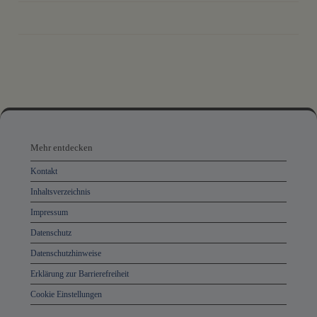
drucken
nach oben
Mehr
entdecken,
Mehr entdecken
Öffnungszeiten
Kontakt
und
Inhaltsverzeichnis
Anschrift
Impressum
und
Datenschutz
Kontakt
Datenschutzhinweise
Erklärung zur Barrierefreiheit
Cookie Einstellungen