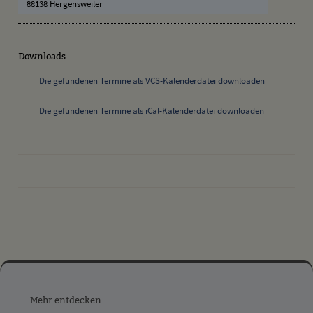
88138 Hergensweiler
Downloads
Die gefundenen Termine als VCS-Kalenderdatei downloaden
Die gefundenen Termine als iCal-Kalenderdatei downloaden
drucken
nach oben
Mehr
entdecken,
Mehr entdecken