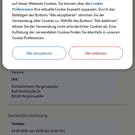
Die Schießtermine sind:
auf dieser Webseite Cookies. Sie können über die
Cookie
Präferenzen
Ihre aktuelle Cookie Auswahl anpassen. Durch das
07.10.2026
Betätigen des Buttons "Alle akzeptieren" stimmen Sie der
09.10.2026
Verwendung aller Cookies zu. Mithilfe des Buttons "Alle ablehnen"
14.10.2026
lehnen Sie der Verwendung nicht erforderlicher Cookies ab. Eine
Auflistung der verwendeten Cookies finden Sie ebenfalls in unseren
16.10.2026
Cookie Präferenzen.
31.10.2026 (Siegerehrung)
Termin:
Alle akzeptieren
Alle ablehnen
07.10.2026
–
31.10.2026
Kategorie:
Vereine
Ort:
Schützenheim Hergensweiler
Bahnhofstraße 24
88138 Hergensweiler
Gemeinderatssitzung
Termin:
15.10.2026 von 19:30
bis 21:00 Uhr