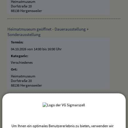
Heimatmuseum
Dorfstraße 20
88138 Hergensweiler
Heimatmuseum geöffnet - Dauerausstellung +
Sonderausstellung
Termin:
04.10.2026 von 14:00
bis 16:00 Uhr
Kategorie:
Verschiedenes
Ort:
Heimatmuseum
Dorfstraße 20
88138 Hergensweiler
Bürgerschießen 2026
Beschreibung:
Auch dieses Jahr findet wieder das Bürgerschießen im
Schützenheim Hergensweiler statt!
Um Ihnen ein optimales Benutzererlebnis zu bieten, verwenden wir