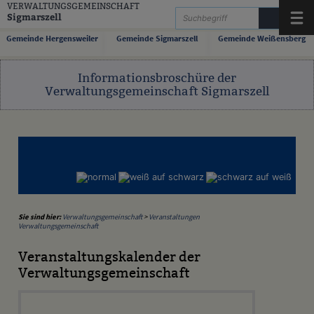
Zum Inhalt
,
zur Navigation
oder
zur Startseite
springen.
VERWALTUNGSGEMEINSCHAFT
Sigmarszell
Menü
Gemeinde Hergensweiler
Gemeinde Sigmarszell
Gemeinde Weißensberg
Informationsbroschüre der
Verwaltungsgemeinschaft Sigmarszell
Sie sind hier:
Verwaltungsgemeinschaft
>
Veranstaltungen
Verwaltungsgemeinschaft
Veranstaltungskalender der
Verwaltungsgemeinschaft