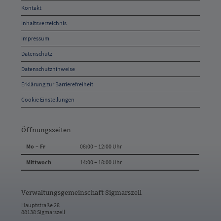
Öffnungszeiten
Kontakt
und
Inhaltsverzeichnis
Anschrift
Impressum
und
Datenschutz
Kontakt
Datenschutzhinweise
Erklärung zur Barrierefreiheit
Cookie Einstellungen
Öffnungszeiten
Mo – Fr
08:00 – 12:00 Uhr
Mittwoch
14:00 – 18:00 Uhr
Verwaltungsgemeinschaft Sigmarszell
Hauptstraße 28
88138 Sigmarszell