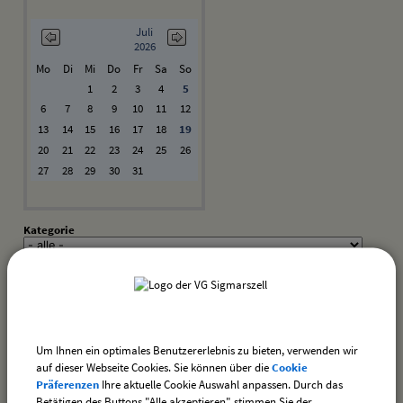
Juli
2026
Mo
Di
Mi
Do
Fr
Sa
So
1
2
3
4
5
6
7
8
9
10
11
12
13
14
15
16
17
18
19
20
21
22
23
24
25
26
27
28
29
30
31
Kategorie
Suchwort
Datum
bis:
Um Ihnen ein optimales Benutzererlebnis zu bieten, verwenden wir
auf dieser Webseite Cookies. Sie können über die
Cookie
Präferenzen
Ihre aktuelle Cookie Auswahl anpassen. Durch das
Betätigen des Buttons "Alle akzeptieren" stimmen Sie der