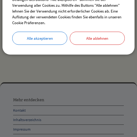
Verwendung aller Cookies zu. Mithilfe des Buttons "Alle ablehnen"
lehnen Sie der Verwendung nicht erforderlicher Cookies ab. Eine
Auflistung der verwendeten Cookies finden Sie ebenfalls in unseren
Es wurden keine Veranstaltungen gefunden.
Cookie Präferenzen.
Alle akzeptieren
Alle ablehnen
drucken
nach oben
Mehr
entdecken,
Mehr entdecken
Öffnungszeiten
Kontakt
und
Inhaltsverzeichnis
Anschrift
Impressum
und