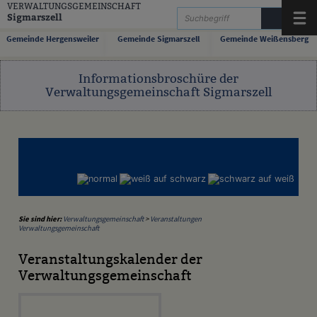
Zum Inhalt
,
zur Navigation
oder
zur Startseite
springen.
VERWALTUNGSGEMEINSCHAFT
Sigmarszell
Menü
Gemeinde Hergensweiler
Gemeinde Sigmarszell
Gemeinde Weißensberg
Informationsbroschüre der
Verwaltungsgemeinschaft Sigmarszell
Sie sind hier:
Verwaltungsgemeinschaft
>
Veranstaltungen
Verwaltungsgemeinschaft
Veranstaltungskalender der
Verwaltungsgemeinschaft