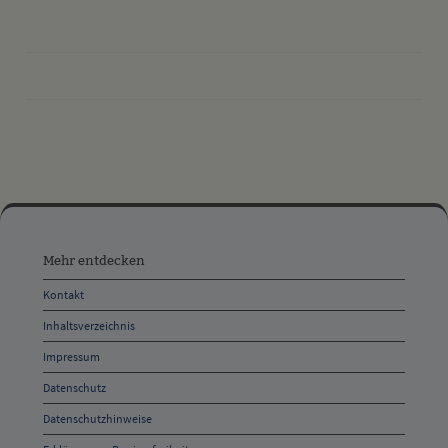
drucken
nach oben
Mehr
entdecken,
Mehr entdecken
Öffnungszeiten
Kontakt
und
Inhaltsverzeichnis
Anschrift
Impressum
und
Datenschutz
Kontakt
Datenschutzhinweise