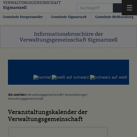
Zum Inhalt
,
zur Navigation
oder
zur Startseite
springen.
VERWALTUNGSGEMEINSCHAFT
Sigmarszell
Menü
Gemeinde Hergensweiler
Gemeinde Sigmarszell
Gemeinde Weißensberg
Informationsbroschüre der
Verwaltungsgemeinschaft Sigmarszell
Sie sind hier:
Verwaltungsgemeinschaft
>
Veranstaltungen
Verwaltungsgemeinschaft
Veranstaltungskalender der
Verwaltungsgemeinschaft