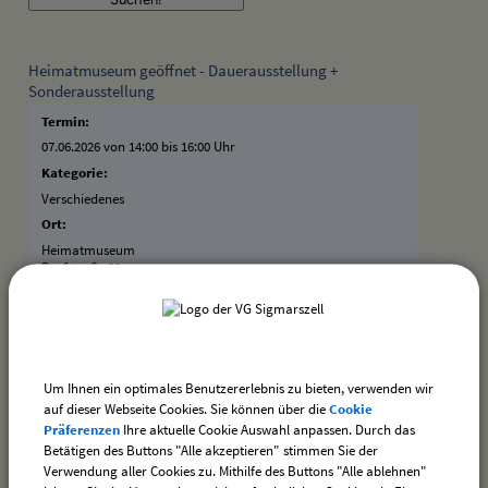
Heimatmuseum geöffnet - Dauerausstellung +
Sonderausstellung
Termin:
07.06.2026 von 14:00
bis 16:00 Uhr
Kategorie:
Verschiedenes
Ort:
Heimatmuseum
Dorfstraße 20
88138 Hergensweiler
Bauausschusssitzung
Termin:
Um Ihnen ein optimales Benutzererlebnis zu bieten, verwenden wir
auf dieser Webseite Cookies. Sie können über die
Cookie
18.06.2026 von 19:45
bis 20:00 Uhr
Präferenzen
Ihre aktuelle Cookie Auswahl anpassen. Durch das
Kategorie:
Betätigen des Buttons "Alle akzeptieren" stimmen Sie der
Sitzungen
Verwendung aller Cookies zu. Mithilfe des Buttons "Alle ablehnen"
Ort: