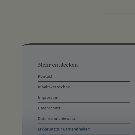
Mehr
entdecken,
Mehr entdecken
Öffnungszeiten
Kontakt
und
Inhaltsverzeichnis
Anschrift
Impressum
und
Datenschutz
Kontakt
Datenschutzhinweise
Erklärung zur Barrierefreiheit