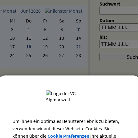
Suchwort
Juni 2026
Datum
Mi
Do
Fr
Sa
So
3
4
5
6
7
bis:
10
11
12
13
14
17
18
19
20
21
24
25
26
27
28
 geöffnet - Dauerausstellung + Sonderausstellung
Verschiedenes
Heimatmuseum
Dorfstraße 20
88138 Hergensweiler
Um Ihnen ein optimales Benutzererlebnis zu bieten,
verwenden wir auf dieser Webseite Cookies. Sie
können über die
Cookie Präferenzen
Ihre aktuelle