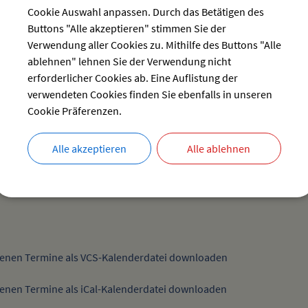
ssitzung
Cookie Auswahl anpassen. Durch das Betätigen des
Sitzungen
Buttons "Alle akzeptieren" stimmen Sie der
Verwendung aller Cookies zu. Mithilfe des Buttons "Alle
im Sitzungsraum des Rathauses Weißensberg, Kirchstr. 13
ablehnen" lehnen Sie der Verwendung nicht
erforderlicher Cookies ab. Eine Auflistung der
verwendeten Cookies finden Sie ebenfalls in unseren
 geöffnet - Dauerausstellung + Sonderausstellung
Cookie Präferenzen.
Verschiedenes
Heimatmuseum
Alle akzeptieren
Alle ablehnen
Dorfstraße 20
88138 Hergensweiler
enen Termine als VCS-Kalenderdatei downloaden
enen Termine als iCal-Kalenderdatei downloaden