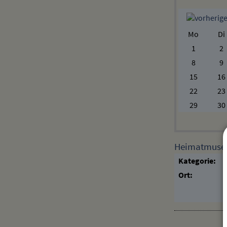
Mo
Di
1
2
8
9
15
16
22
23
29
30
Heimatmuseum
Kategorie:
Ort: