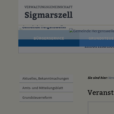
Zum Inhalt
,
zur Navigation
oder
zur Startseite
springen.
VERWALTUNGSGEMEINSCHAFT
Sigmarszell
Gemeinde Hergensweiler
BÜRGERSERVICE
GRUNDSTEUE
Informatio
Sie sind hier:
Ver
Aktuelles, Bekanntmachungen
Amts- und Mitteilungsblatt
Veranst
Grundsteuerreform