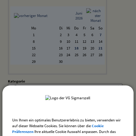
Juni
2026
Mo
Di
Mi
Do
Fr
Sa
So
1
2
3
4
5
6
7
8
9
10
11
12
13
14
15
16
17
18
19
20
21
22
23
24
25
26
27
28
29
30
Kategorie
Suchwort
Datum
Um Ihnen ein optimales Benutzererlebnis zu bieten, verwenden wir
bis:
auf dieser Webseite Cookies. Sie können über die
Cookie
Präferenzen
Ihre aktuelle Cookie Auswahl anpassen. Durch das