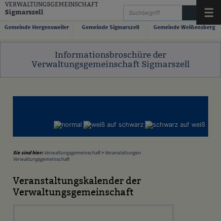
Zum Inhalt
,
zur Navigation
oder
zur Startseite
springen.
VERWALTUNGSGEMEINSCHAFT
Sigmarszell
Menü
Gemeinde Hergensweiler
Gemeinde Sigmarszell
Gemeinde Weißensberg
Informationsbroschüre der
Verwaltungsgemeinschaft Sigmarszell
Sie sind hier:
Verwaltungsgemeinschaft
>
Veranstaltungen
Verwaltungsgemeinschaft
Veranstaltungskalender der
Verwaltungsgemeinschaft