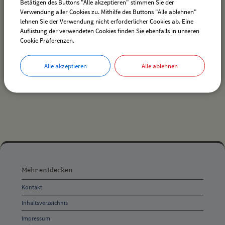
Betätigen des Buttons "Alle akzeptieren" stimmen Sie der
Verwendung aller Cookies zu. Mithilfe des Buttons "Alle ablehnen"
lehnen Sie der Verwendung nicht erforderlicher Cookies ab. Eine
Auflistung der verwendeten Cookies finden Sie ebenfalls in unseren
Es wurden keine Veranstaltungen gefunden.
Cookie Präferenzen.
Alle akzeptieren
Alle ablehnen
drucken
nach oben
Mehr
entdecken,
Mehr entdecken
Öffnungszeiten
Kontakt
und
Inhaltsverzeichnis
Anschrift
Impressum
und