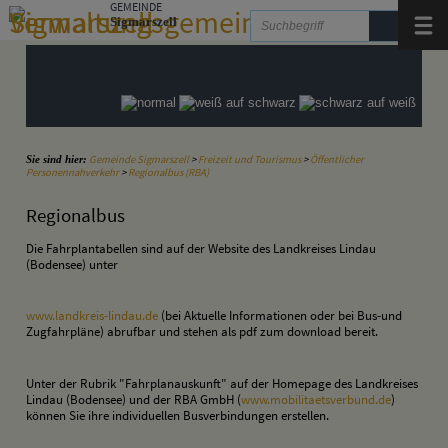
Zum Inhalt
,
zur Navigation
GEMEINDE
oder
zur Startseite
springen.
Sigmarszell
Menü
Gemeinde Sigmarszell
>
Freizeit und Tourismus
>
Öffentlicher
Sie sind hier:
Personennahverkehr
>
Regionalbus (RBA)
Regionalbus
Die Fahrplantabellen sind auf der Website des Landkreises Lindau
(Bodensee) unter
www.landkreis-lindau.de
(bei Aktuelle Informationen oder bei Bus-und
Zugfahrpläne) abrufbar und stehen als pdf zum download bereit.
Unter der Rubrik "Fahrplanauskunft" auf der Homepage des Landkreises
Lindau (Bodensee) und der RBA GmbH (
www.mobilitaetsverbund.de
)
können Sie ihre individuellen Busverbindungen erstellen.