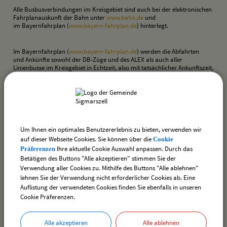
Alle Busbusverbindungen im Kreisgebiet sind auch bei der elektronischen
Fahrplanauskunft der Bahn unter
www.bahn.de
und
im Bayernfahrplan (
www.bayern-fahrplan.de
) hinterlegt.
Im Bayernfahrplan (
www.bayern-fahrplan.de
) werden die Abfahrten
und Ankünfte sowohl der DB-Züge und des ALEX als auch aller
Linienbusse im Kreisgebiet in Echtzeit, also mit tatsächlicher Ankunftszeit,
angezeigt. Bei einer Fahrplananfrage kann mit einem Klick in der
Kartendarstellung die Haltestelle als Ausgangspunkt oder Ziel für die
Streckennavigation gewählt werden. Auch der adressscharfe
Streckenverlauf läßt sich anzeigen. Den Bayernfahrplan gibt es auch als
kostenfreie App für iOS und Android-Geräte.
Um Ihnen ein optimales Benutzererlebnis zu bieten, verwenden wir
Auf den Fahrplanaushängen an den Haltestellen ist jeweils ein QR-Code
auf dieser Webseite Cookies. Sie können über die
Cookie
angebracht, mit dem die Echtzeitlage der einzelnen Busse direkt vor Ort
Ihre aktuelle Cookie Auswahl anpassen. Durch das
Präferenzen
abgefragt werden kann.
Betätigen des Buttons "Alle akzeptieren" stimmen Sie der
Verwendung aller Cookies zu. Mithilfe des Buttons "Alle ablehnen"
lehnen Sie der Verwendung nicht erforderlicher Cookies ab. Eine
Auflistung der verwendeten Cookies finden Sie ebenfalls in unseren
Cookie Präferenzen.
drucken
nach oben
Alle akzeptieren
Alle ablehnen