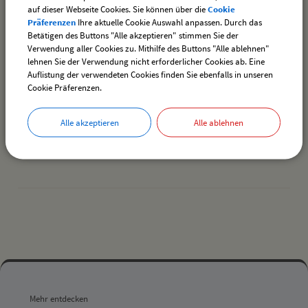
88145 Opfenbach
auf dieser Webseite Cookies. Sie können über die
Cookie
http://www.st.anna-hilfe.de/standort/pflegeheim-
Präferenzen
Ihre aktuelle Cookie Auswahl anpassen. Durch das
opfenbach/index.html
Betätigen des Buttons "Alle akzeptieren" stimmen Sie der
Verwendung aller Cookies zu. Mithilfe des Buttons "Alle ablehnen"
lehnen Sie der Verwendung nicht erforderlicher Cookies ab. Eine
Sozialstation Lindau (B) e.V.
Auflistung der verwendeten Cookies finden Sie ebenfalls in unseren
Leiblachstraße 8 A
Cookie Präferenzen.
88138 Lindau (B.)
08382/96740
http://www.sozialstation-lindau.de
Alle akzeptieren
Alle ablehnen
drucken
nach oben
Mehr
entdecken,
Mehr entdecken