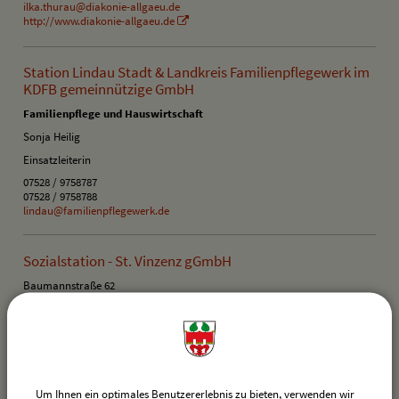
ilka.thurau@diakonie-allgaeu.de
http://www.diakonie-allgaeu.de
Station Lindau Stadt & Landkreis Familienpflegewerk im
KDFB gemeinnützige GmbH
Familienpflege und Hauswirtschaft
Sonja Heilig
Einsatzleiterin
07528 / 9758787
07528 / 9758788
lindau@familienpflegewerk.de
Sozialstation - St. Vinzenz gGmbH
Baumannstraße 62
88239 Wangen im Allgäu
07522 914230
Haus St. Severin - Pflegeheim
Dammstraße 3
Um Ihnen ein optimales Benutzererlebnis zu bieten, verwenden wir