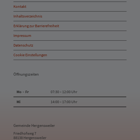
Öffnungszeiten
Kontakt
und
Inhaltsverzeichnis
Anschrift
Erklärung zur Barrierefreiheit
und
Impressum
Kontakt
Datenschutz
Cookie Einstellungen
Öffnungszeiten
Mo – Fr
07:30 – 12:00 Uhr
Mi
14:00 – 17:00 Uhr
Gemeinde Hergensweiler
Friedhofweg 7
88138 Hergensweiler