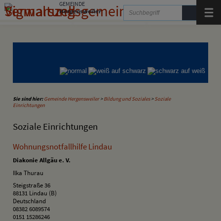
Zum Inhalt
,
zur Navigation
oder
zur Startseite
springen.
GEMEINDE
Hergensweiler
Menü
Gemeinde Hergensweiler
Gemeinde Sigmarszell
Gemeinde Weißensberg
Sie sind hier:
Gemeinde Hergensweiler
>
Bildung und Soziales
>
Soziale
Einrichtungen
Soziale Einrichtungen
Wohnungsnotfallhilfe Lindau
Diakonie Allgäu e. V.
Ilka Thurau
Steigstraße 36
88131 Lindau (B)
Deutschland
08382 6089574
0151 15286246