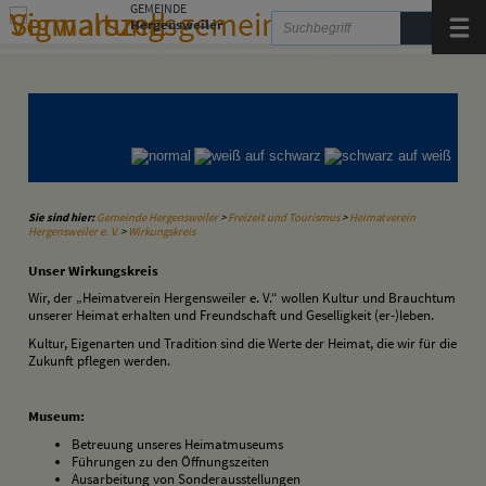
Zum Inhalt
,
zur Navigation
oder
zur Startseite
springen.
GEMEINDE
Hergensweiler
Menü
Gemeinde Hergensweiler
Gemeinde Sigmarszell
Gemeinde Weißensberg
Sie sind hier:
Gemeinde Hergensweiler
>
Freizeit und Tourismus
>
Heimatverein
Hergensweiler e. V.
>
Wirkungskreis
Unser Wirkungskreis
Wir, der „Heimatverein Hergensweiler e. V.“ wollen Kultur und Brauchtum
unserer Heimat erhalten und Freundschaft und Geselligkeit (er-)leben.
Kultur, Eigenarten und Tradition sind die Werte der Heimat, die wir für die
Zukunft pflegen werden.
Museum:
Betreuung unseres Heimatmuseums
Führungen zu den Öffnungszeiten
Ausarbeitung von Sonderausstellungen