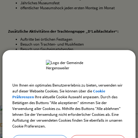
Jährliches Museumsfest
öffentlicher Museumshock jeden ersten Montag im Monat
Zusätzliche Aktivitäten der Trachtengruppe „D’Laiblachtaler“:
Auftritte bei örtlichen Festtagen
Besuch von Trachten- und Musikfesten
Besuch von Gauheimatabenden
drucken
nach oben
Um Ihnen ein optimales Benutzererlebnis zu bieten, verwenden wir
auf dieser Webseite Cookies. Sie können über die
Cookie
Präferenzen
Ihre aktuelle Cookie Auswahl anpassen. Durch das
Betätigen des Buttons "Alle akzeptieren" stimmen Sie der
Verwendung aller Cookies zu. Mithilfe des Buttons "Alle ablehnen"
lehnen Sie der Verwendung nicht erforderlicher Cookies ab. Eine
Auflistung der verwendeten Cookies finden Sie ebenfalls in unseren
Dokumentation zur DSGVO 2022
Cookie Präferenzen.